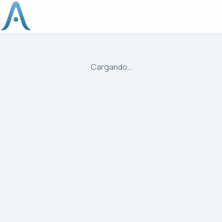
ulibre
Cargando…