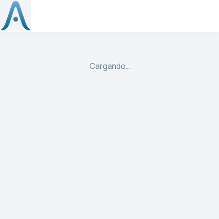
ulibre
Cargando…