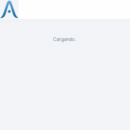
ulibre
Cargando…