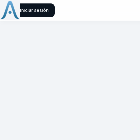
ulibre
Iniciar sesión