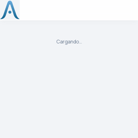
ulibre
Cargando…