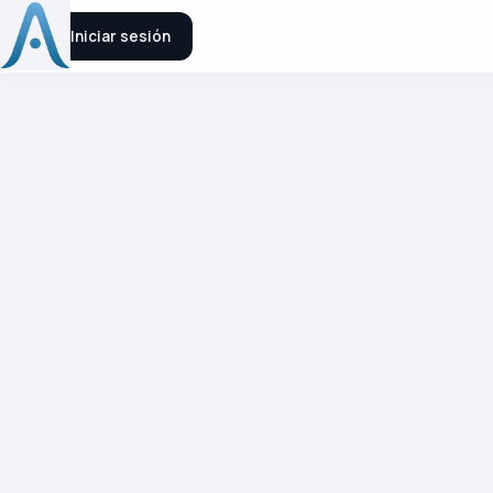
ulibre
Iniciar sesión