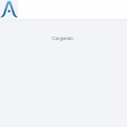
ulibre
Cargando…