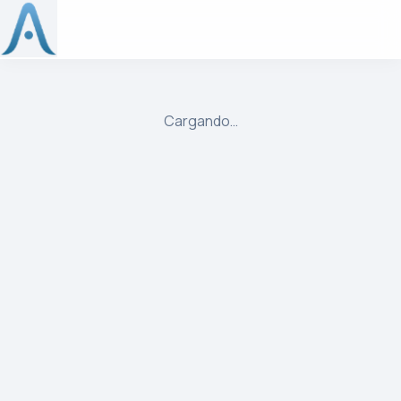
ulibre
Cargando…