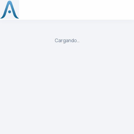
ulibre
Cargando…